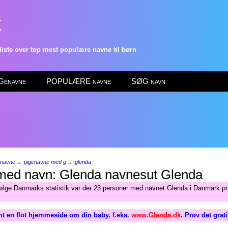
k
ste over top mest populære navne til børn
enavne
POPULÆRE navne
SØG navn
→
→
enavne
pigenavne med g
glenda
Glenda
følge Danmarks statistik var der 23 personer med navnet Glenda i Danmark pr 
t en flot hjemmeside om din baby, f.eks.
www.Glenda.dk
. Prøv det grat