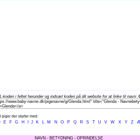
koden i feltet herunder og indsæt koden på dit website for at linke til navn:
l piger der starter med:
D
E
F
G
H
I
J
K
L
M
N
O
P
Q
R
S
T
U
V
W
X
Y
Z
NAVN - BETYDNING - OPRINDELSE