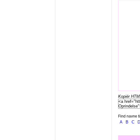
Kopiér HTML-
Find navne ti
A
B
C