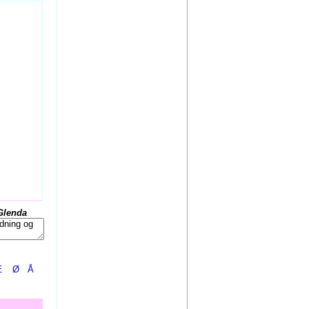
Glenda
Æ
Ø
Å