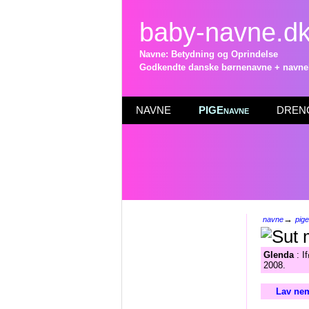
baby-navne.d
Navne: Betydning og Oprindelse
Godkendte danske børnenavne + navneli
NAVNE
PIGEnavne
DRENG
→
navne
pig
Glenda
: I
2008.
Lav nem