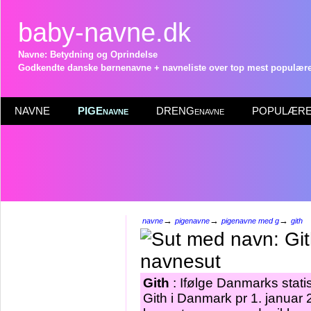
baby-navne.dk
Navne: Betydning og Oprindelse
Godkendte danske børnenavne + navneliste over top mest populære 
NAVNE
PIGEnavne
DRENGenavne
POPULÆRE 
→
→
→
navne
pigenavne
pigenavne med g
gith
Gith
: Ifølge Danmarks stati
Gith i Danmark pr 1. januar 