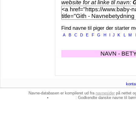
website for at linke til navn:
G
Find navne til piger der starter m
A
B
C
D
E
F
G
H
I
J
K
L
M
NAVN - BET
konta
Navne-databasen er kompileret ud fra
navnesider
på nettet 
•
baby-navne.dk
: Godkendte danske
navne til bør