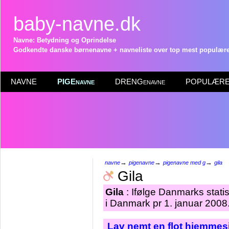
baby-navne.dk
Navne: Betydning og Oprindelse
Godkendte danske børnenavne + navneliste over top mest populære 
NAVNE
PIGEnavne
DRENGenavne
POPULÆRE 
→
→
→
navne
pigenavne
pigenavne med g
gila
Gila
Gila
: Ifølge Danmarks stati
i Danmark pr 1. januar 2008
Lav nemt en flot hjemmesi