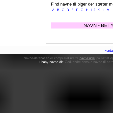
Find navne til piger der starter m
A
B
C
D
E
F
G
H
I
J
K
L
M
NAVN - BET
konta
Navne-databasen er kompileret ud fra
navnesider
på nettet 
•
baby-navne.dk
: Godkendte danske
navne til bør