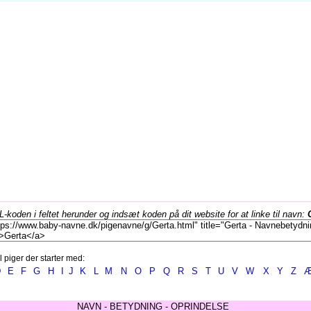
koden i feltet herunder og indsæt koden på dit website for at linke til navn:
l piger der starter med:
D
E
F
G
H
I
J
K
L
M
N
O
P
Q
R
S
T
U
V
W
X
Y
Z
NAVN - BETYDNING - OPRINDELSE