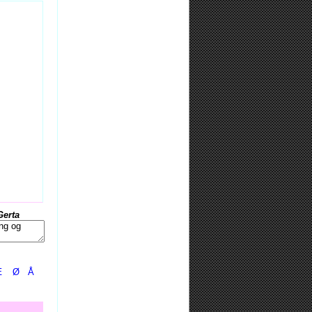
Gerta
Æ
Ø
Å