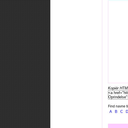
Kopiér HTML-
Find navne ti
A
B
C