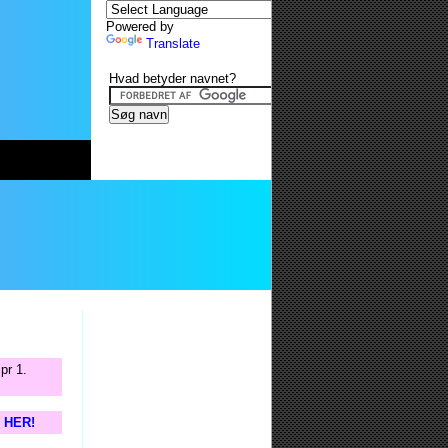
Powered by
Translate
Hvad betyder navnet?
pr 1.
s HER!