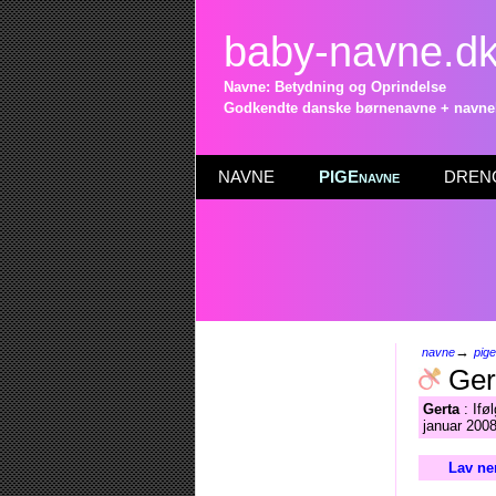
baby-navne.d
Navne: Betydning og Oprindelse
Godkendte danske børnenavne + navneli
NAVNE
PIGEnavne
DRENG
→
navne
pig
Ger
Gerta
: Ifø
januar 2008
Lav ne