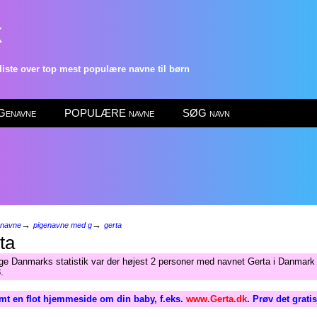
k
ste over top mest populære navne til børn
enavne
POPULÆRE navne
SØG navn
→
→
enavne
pigenavne med g
gerta
ta
lge Danmarks statistik var der højest 2 personer med navnet Gerta i Danmark 
.
mt en flot hjemmeside om din baby, f.eks.
www.Gerta.dk
. Prøv det grati