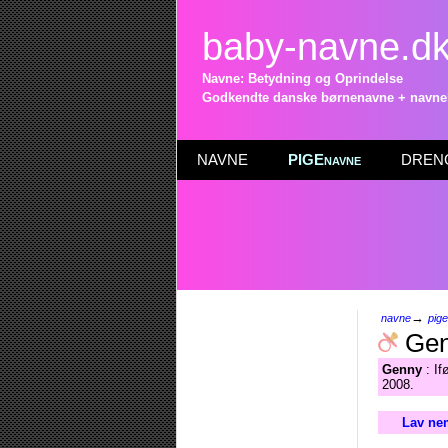
baby-navne.d
Navne: Betydning og Oprindelse
Godkendte danske børnenavne + navneli
NAVNE
PIGEnavne
DRENG
→
navne
pig
Gen
Genny
: If
2008.
Lav nem