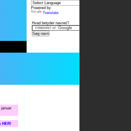
Powered by
Translate
Hvad betyder navnet?
 januar
is HER!