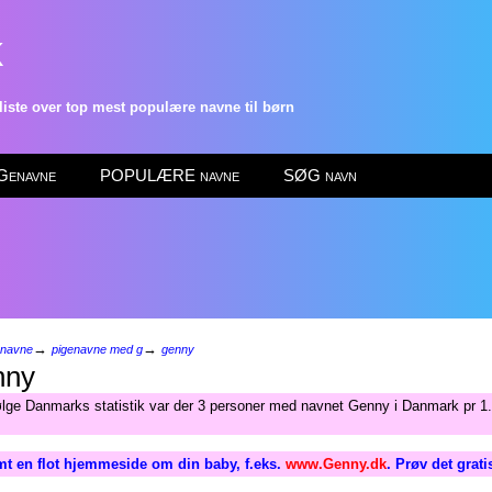
k
ste over top mest populære navne til børn
enavne
POPULÆRE navne
SØG navn
→
→
enavne
pigenavne med g
genny
ny
ølge Danmarks statistik var der 3 personer med navnet Genny i Danmark pr 1.
t en flot hjemmeside om din baby, f.eks.
www.Genny.dk
. Prøv det grat