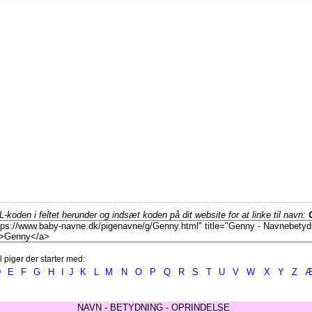
koden i feltet herunder og indsæt koden på dit website for at linke til navn:
l piger der starter med:
D
E
F
G
H
I
J
K
L
M
N
O
P
Q
R
S
T
U
V
W
X
Y
Z
NAVN - BETYDNING - OPRINDELSE