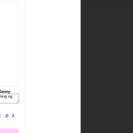
Genny
Æ
Ø
Å