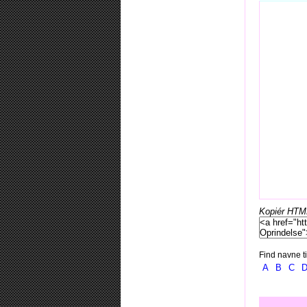
Kopiér HTML-
Find navne ti
A
B
C