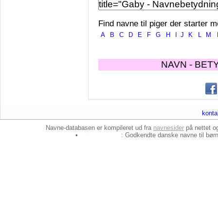
Find navne til piger der starter m
A
B
C
D
E
F
G
H
I
J
K
L
M
NAVN - BET
konta
Navne-databasen er kompileret ud fra
navnesider
på nettet 
•
baby-navne.dk
: Godkendte danske
navne til bør