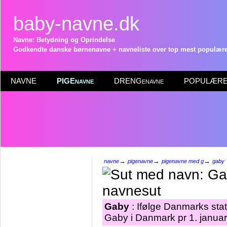
baby-navne.dk
Navne: Betydning og Oprindelse
Godkendte danske børnenavne + navneliste over top mest populære 
NAVNE
PIGEnavne
DRENGenavne
POPULÆRE 
→
→
→
navne
pigenavne
pigenavne med g
gaby
Gaby
: Ifølge Danmarks stat
Gaby i Danmark pr 1. janua