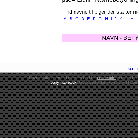
Find navne til piger der starter m
A
B
C
D
E
F
G
H
I
J
K
L
M
NAVN - BET
konta
Navne-databasen er kompileret ud fra
navnesider
på nettet 
•
baby-navne.dk
: Godkendte danske
navne til bør