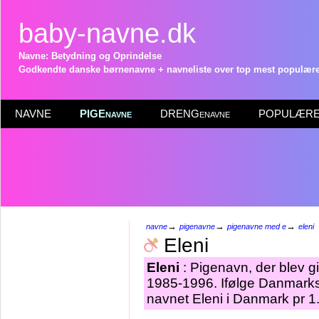
baby-navne.dk
Navne: Betydning og Oprindelse
Godkendte danske børnenavne + navneliste over top mest populære 
NAVNE
PIGEnavne
DRENGenavne
POPULÆRE 
→
→
→
navne
pigenavne
pigenavne med e
eleni
Eleni
Eleni
: Pigenavn, der blev giv
1985-1996. Ifølge Danmarks 
navnet Eleni i Danmark pr 1