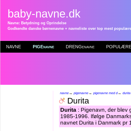
baby-navne.dk
Navne: Betydning og Oprindelse
Godkendte danske børnenavne + navneliste over top mest populære 
NAVNE
PIGEnavne
DRENGenavne
POPULÆRE 
→
→
→
navne
pigenavne
pigenavne med d
durita
Durita
Durita
: Pigenavn, der blev g
1985-1996. Ifølge Danmarks 
navnet Durita i Danmark pr 