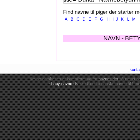
Find navne til piger der starter m
A
B
C
D
E
F
G
H
I
J
K
L
M
NAVN - BET
konta
Navne-databasen er kompileret ud fra
navnesider
på nettet 
•
baby-navne.dk
: Godkendte danske
navne til bør