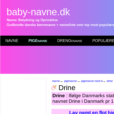
baby-navne.dk
Navne: Betydning og Oprindelse
Godkendte danske børnenavne + navneliste over top mest populære 
NAVNE
PIGEnavne
DRENGenavne
POPULÆRE 
→
→
→
navne
pigenavne
pigenavne med d
drine
Drine
Drine
: Ifølge Danmarks stat
navnet Drine i Danmark pr 1
Lav nemt en flot h