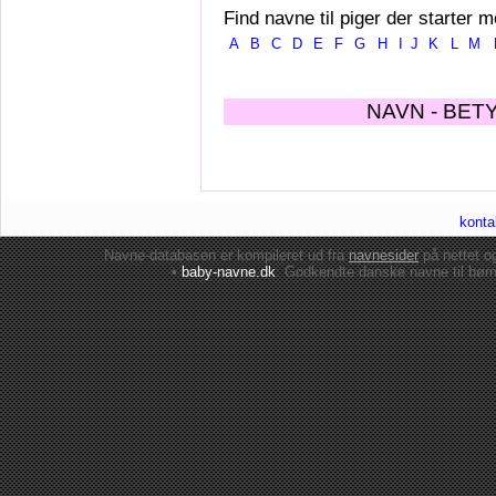
Find navne til piger der starter m
A
B
C
D
E
F
G
H
I
J
K
L
M
NAVN - BET
konta
Navne-databasen er kompileret ud fra
navnesider
på nettet 
•
baby-navne.dk
: Godkendte danske
navne til bør