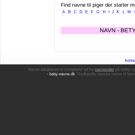
Find navne til piger der starter m
A
B
C
D
E
F
G
H
I
J
K
L
M
NAVN - BET
konta
Navne-databasen er kompileret ud fra
navnesider
på nettet 
•
baby-navne.dk
: Godkendte danske
navne til bør