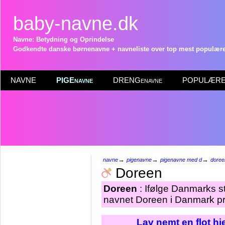
baby-navne.dk
Navne: Betydning og Oprindelse
Godkendte danske børnenavne + navneliste over top mest populære 
NAVNE
PIGEnavne
DRENGenavne
POPULÆRE 
→
→
→
navne
pigenavne
pigenavne med d
doree
Doreen
Doreen
: Ifølge Danmarks st
navnet Doreen i Danmark pr
Lav nemt en flot h