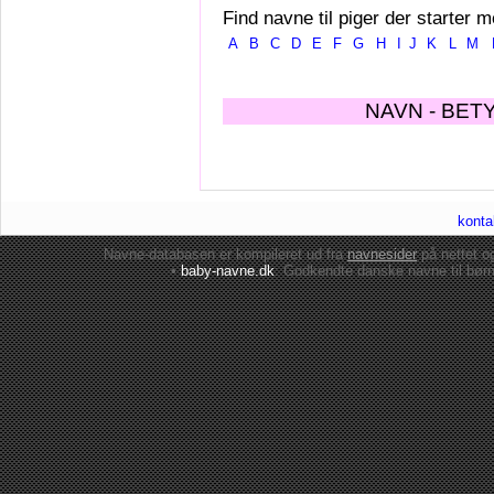
Find navne til piger der starter m
A
B
C
D
E
F
G
H
I
J
K
L
M
NAVN - BET
konta
Navne-databasen er kompileret ud fra
navnesider
på nettet 
•
baby-navne.dk
: Godkendte danske
navne til bør