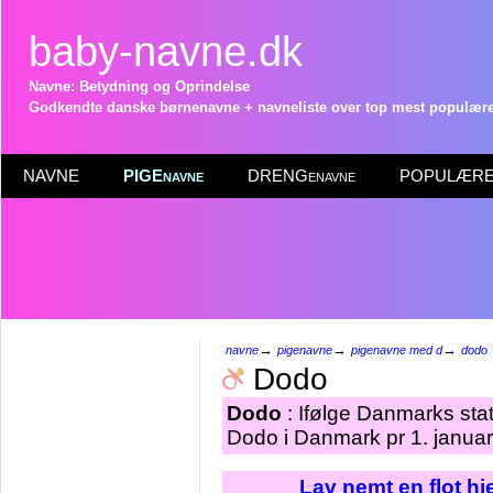
baby-navne.dk
Navne: Betydning og Oprindelse
Godkendte danske børnenavne + navneliste over top mest populære 
NAVNE
PIGEnavne
DRENGenavne
POPULÆRE 
→
→
→
navne
pigenavne
pigenavne med d
dodo
Dodo
Dodo
: Ifølge Danmarks stat
Dodo i Danmark pr 1. janua
Lav nemt en flot h