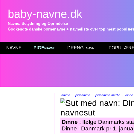
baby-navne.dk
Navne: Betydning og Oprindelse
Godkendte danske børnenavne + navneliste over top mest populære 
NAVNE
PIGEnavne
DRENGenavne
POPULÆRE 
→
→
→
navne
pigenavne
pigenavne med d
dinne
Dinne
: Ifølge Danmarks sta
Dinne i Danmark pr 1. janua