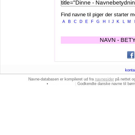
Find navne til piger der starter m
A
B
C
D
E
F
G
H
I
J
K
L
M
NAVN - BET
konta
Navne-databasen er kompileret ud fra
navnesider
på nettet 
•
baby-navne.dk
: Godkendte danske
navne til bør