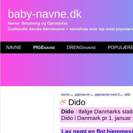
baby-navne.dk
Navne: Betydning og Oprindelse
Godkendte danske børnenavne + navneliste over top mest populære 
NAVNE
PIGEnavne
DRENGenavne
POPULÆRE 
→
→
→
navne
pigenavne
pigenavne med d
dido
Dido
Dido
: Ifølge Danmarks stat
Dido i Danmark pr 1. januar
Lav nemt en flot hjemmesi