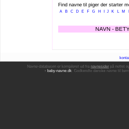
Find navne til piger der starter m
A
B
C
D
E
F
G
H
I
J
K
L
M
NAVN - BET
konta
Navne-databasen er kompileret ud fra
navnesider
på nettet 
•
baby-navne.dk
: Godkendte danske
navne til bør