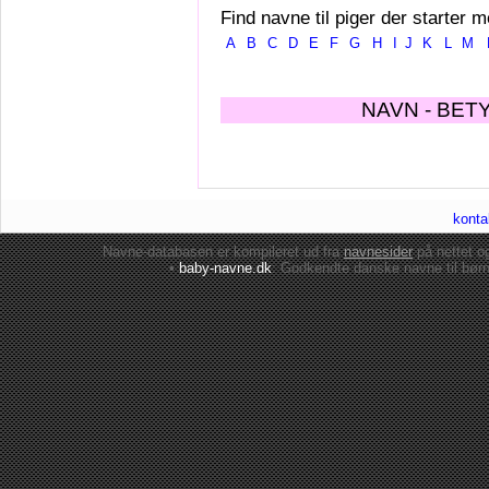
Find navne til piger der starter m
A
B
C
D
E
F
G
H
I
J
K
L
M
NAVN - BET
konta
Navne-databasen er kompileret ud fra
navnesider
på nettet 
•
baby-navne.dk
: Godkendte danske
navne til bør