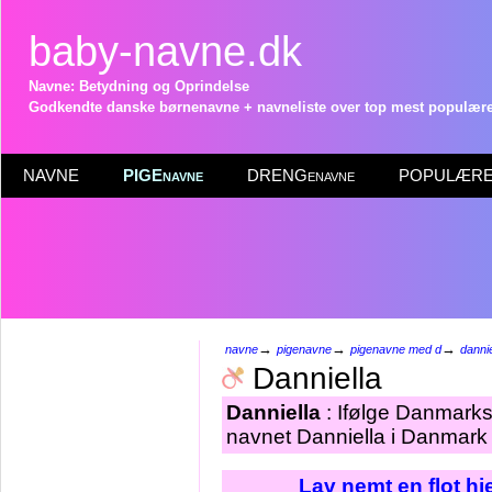
baby-navne.dk
Navne: Betydning og Oprindelse
Godkendte danske børnenavne + navneliste over top mest populære 
NAVNE
PIGEnavne
DRENGenavne
POPULÆRE 
→
→
→
navne
pigenavne
pigenavne med d
dannie
Danniella
Danniella
: Ifølge Danmarks
navnet Danniella i Danmark 
Lav nemt en flot h