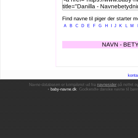
Find navne til piger der starter m
A
B
C
D
E
F
G
H
I
J
K
L
M
NAVN - BET
konta
Navne-databasen er kompileret ud fra
navnesider
på nettet 
•
baby-navne.dk
: Godkendte danske
navne til bør