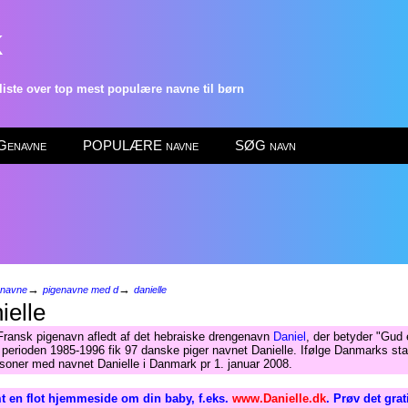
k
ste over top mest populære navne til børn
enavne
POPULÆRE navne
SØG navn
→
→
enavne
pigenavne med d
danielle
elle
Fransk pigenavn afledt af det hebraiske drengenavn
Daniel
, der betyder "Gud 
perioden 1985-1996 fik 97 danske piger navnet Danielle. Ifølge Danmarks stat
soner med navnet Danielle i Danmark pr 1. januar 2008.
t en flot hjemmeside om din baby, f.eks.
www.Danielle.dk
. Prøv det gra