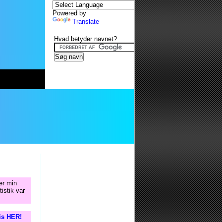
Powered by
Translate
Hvad betyder navnet?
er min
istik var
tis HER!