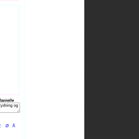
Danielle
Æ
Ø
Å