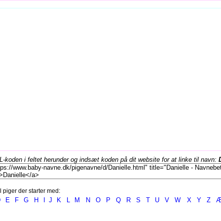
koden i feltet herunder og indsæt koden på dit website for at linke til navn:
l piger der starter med:
D
E
F
G
H
I
J
K
L
M
N
O
P
Q
R
S
T
U
V
W
X
Y
Z