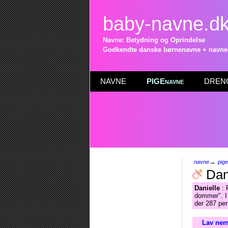
baby-navne.d
Navne: Betydning og Oprindelse
Godkendte danske børnenavne + navneli
NAVNE
PIGEnavne
DRENG
→
navne
pig
Dani
Danielle
: 
dommer". I 
der 287 per
Lav nem