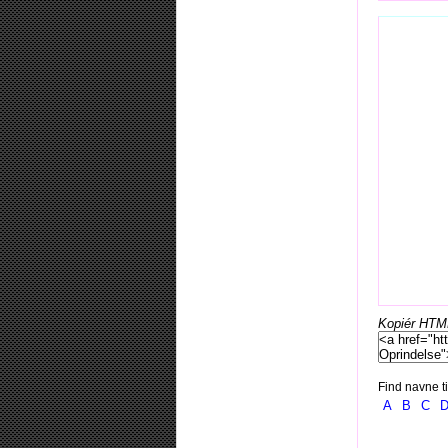
Kopiér HTML-
Find navne ti
A
B
C