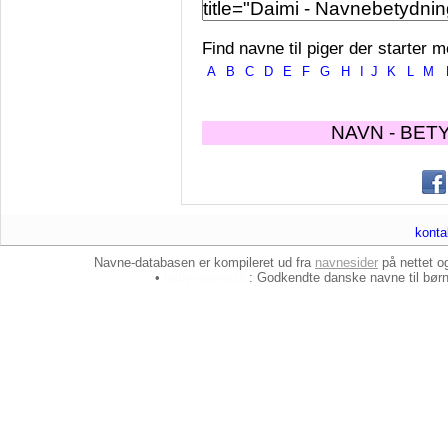
Find navne til piger der starter m
A
B
C
D
E
F
G
H
I
J
K
L
M
NAVN - BET
konta
Navne-databasen er kompileret ud fra
navnesider
på nettet 
•
baby-navne.dk
: Godkendte danske
navne til bør