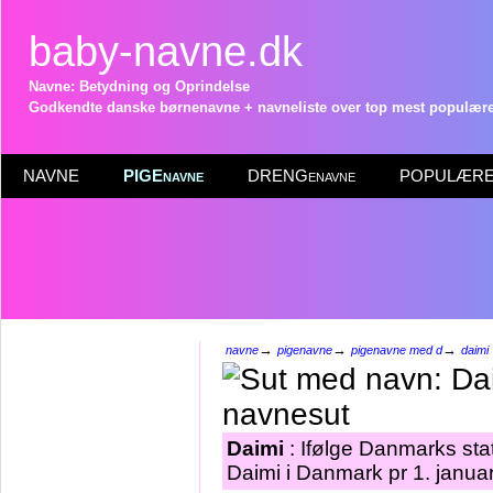
baby-navne.dk
Navne: Betydning og Oprindelse
Godkendte danske børnenavne + navneliste over top mest populære 
NAVNE
PIGEnavne
DRENGenavne
POPULÆRE 
→
→
→
navne
pigenavne
pigenavne med d
daimi
Daimi
: Ifølge Danmarks sta
Daimi i Danmark pr 1. janua