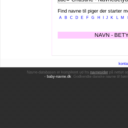
Find navne til piger der starter m
A
B
C
D
E
F
G
H
I
J
K
L
M
NAVN - BET
konta
Navne-databasen er kompileret ud fra
navnesider
på nettet 
•
baby-navne.dk
: Godkendte danske
navne til bør