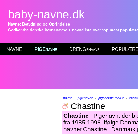
baby-navne.dk
Navne: Betydning og Oprindelse
Godkendte danske børnenavne + navneliste over top mest populære 
NAVNE
PIGEnavne
DRENGenavne
POPULÆRE 
→
→
→
navne
pigenavne
pigenavne med c
chast
Chastine
Chastine
: Pigenavn, der ble
fra 1985-1996. Ifølge Danma
navnet Chastine i Danmark p