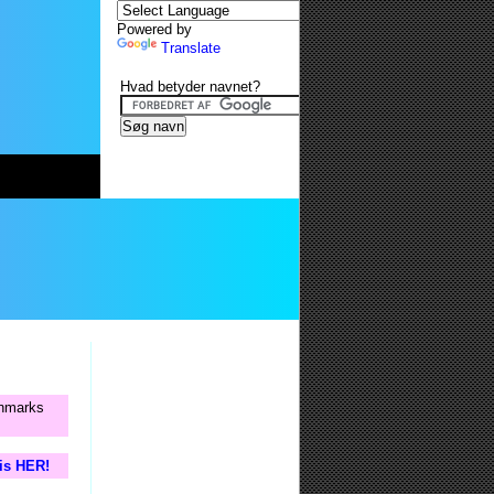
Powered by
Translate
Hvad betyder navnet?
anmarks
tis HER!