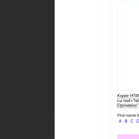
Kopiér HTML-
Find navne ti
A
B
C