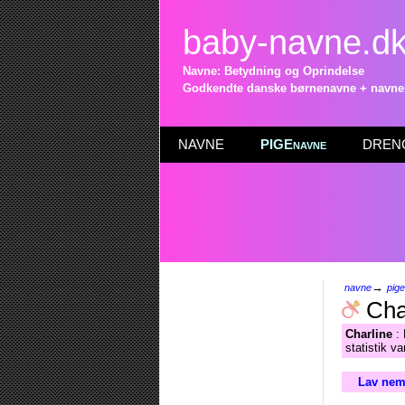
baby-navne.d
Navne: Betydning og Oprindelse
Godkendte danske børnenavne + navneli
NAVNE
PIGEnavne
DRENG
→
navne
pig
Cha
Charline
: 
statistik v
Lav nemt