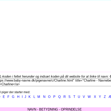
koden i feltet herunder og indsæt koden på dit website for at linke til navn:
l piger der starter med:
D
E
F
G
H
I
J
K
L
M
N
O
P
Q
R
S
T
U
V
W
X
Y
Z
NAVN - BETYDNING - OPRINDELSE