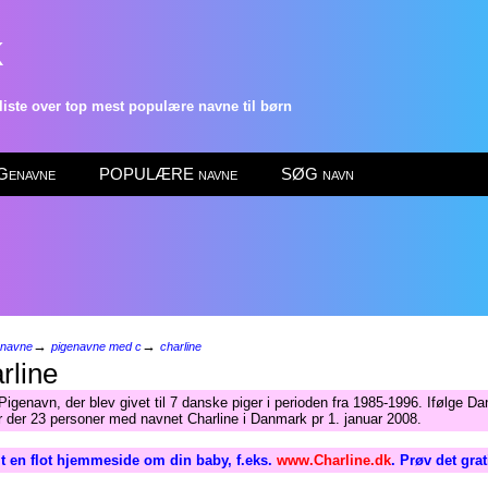
k
ste over top mest populære navne til børn
enavne
POPULÆRE navne
SØG navn
→
→
enavne
pigenavne med c
charline
rline
Pigenavn, der blev givet til 7 danske piger i perioden fra 1985-1996. Ifølge D
ar der 23 personer med navnet Charline i Danmark pr 1. januar 2008.
 en flot hjemmeside om din baby, f.eks.
www.Charline.dk
. Prøv det gra