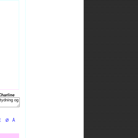
Charline
Æ
Ø
Å