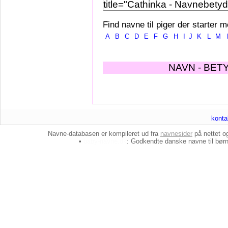
Find navne til piger der starter m
A
B
C
D
E
F
G
H
I
J
K
L
M
NAVN - BET
konta
Navne-databasen er kompileret ud fra
navnesider
på nettet 
•
baby-navne.dk
: Godkendte danske
navne til bør