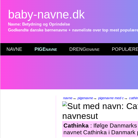
baby-navne.dk
Navne: Betydning og Oprindelse
Godkendte danske børnenavne + navneliste over top mest populære 
NAVNE
PIGEnavne
DRENGenavne
POPULÆRE 
→
→
→
navne
pigenavne
pigenavne med c
cathi
Cathinka
: Ifølge Danmarks 
navnet Cathinka i Danmark p