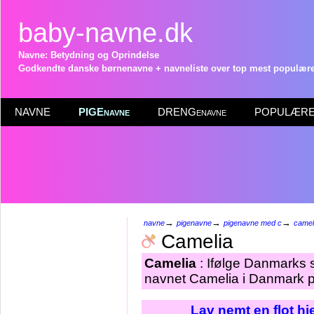
baby-navne.dk
Navne: Betydning og Oprindelse
Godkendte danske børnenavne + navneliste over top mest populære 
NAVNE
PIGEnavne
DRENGenavne
POPULÆRE 
→
→
→
navne
pigenavne
pigenavne med c
camel
Camelia
Camelia
: Ifølge Danmarks s
navnet Camelia i Danmark pr
Lav nemt en flot h