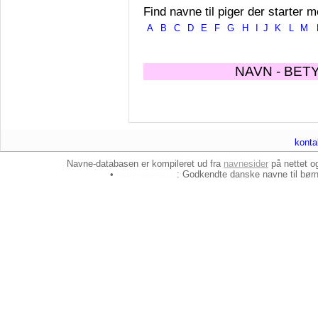
Find navne til piger der starter m
A
B
C
D
E
F
G
H
I
J
K
L
M
NAVN - BET
konta
Navne-databasen er kompileret ud fra
navnesider
på nettet 
•
baby-navne.dk
: Godkendte danske
navne til bør