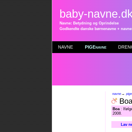
baby-navne.d
Navne: Betydning og Oprindelse
Godkendte danske børnenavne + navneli
NAVNE
PIGEnavne
DRENG
→
navne
pig
Bo
Boa
: Ifølg
2008.
Lav n