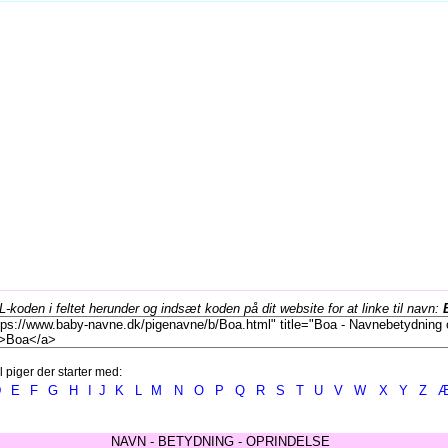
koden i feltet herunder og indsæt koden på dit website for at linke til navn:
l piger der starter med:
D
E
F
G
H
I
J
K
L
M
N
O
P
Q
R
S
T
U
V
W
X
Y
Z
NAVN - BETYDNING - OPRINDELSE