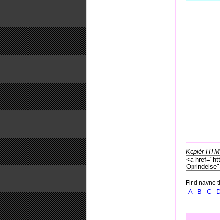
Kopiér HTML-
Find navne ti
A
B
C