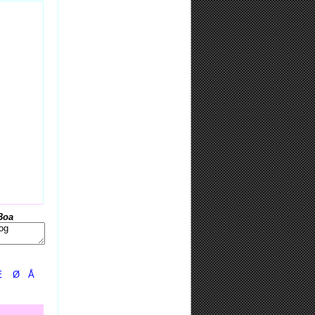
Boa
Æ
Ø
Å