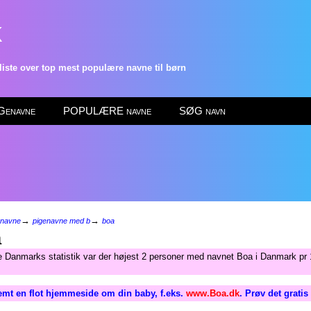
k
ste over top mest populære navne til børn
enavne
POPULÆRE navne
SØG navn
→
→
enavne
pigenavne med b
boa
a
e Danmarks statistik var der højest 2 personer med navnet Boa i Danmark pr 
emt en flot hjemmeside om din baby, f.eks.
www.Boa.dk
. Prøv det grati