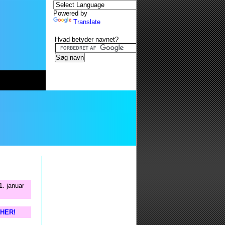
Powered by
Translate
Hvad betyder navnet?
1. januar
s HER!