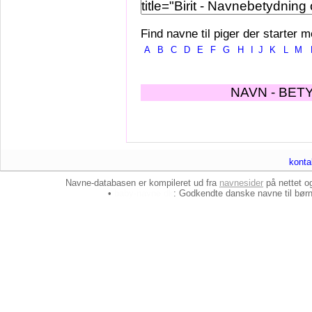
Find navne til piger der starter m
A
B
C
D
E
F
G
H
I
J
K
L
M
NAVN - BET
konta
Navne-databasen er kompileret ud fra
navnesider
på nettet 
•
baby-navne.dk
: Godkendte danske
navne til bør