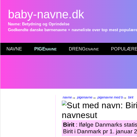
baby-navne.dk
Navne: Betydning og Oprindelse
Godkendte danske børnenavne + navneliste over top mest populære 
NAVNE
PIGEnavne
DRENGenavne
POPULÆRE 
→
→
→
navne
pigenavne
pigenavne med b
birit
Birit
: Ifølge Danmarks stati
Birit i Danmark pr 1. januar 