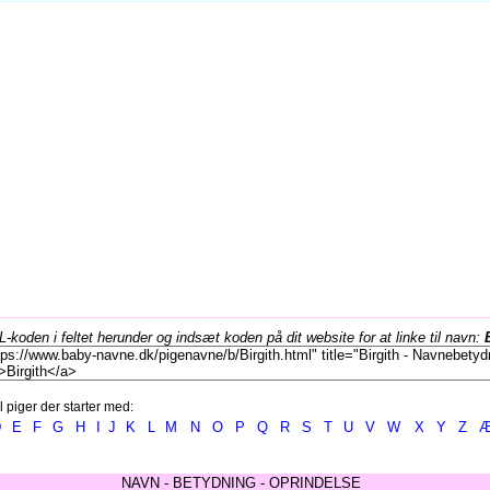
koden i feltet herunder og indsæt koden på dit website for at linke til navn:
l piger der starter med:
D
E
F
G
H
I
J
K
L
M
N
O
P
Q
R
S
T
U
V
W
X
Y
Z
NAVN - BETYDNING - OPRINDELSE