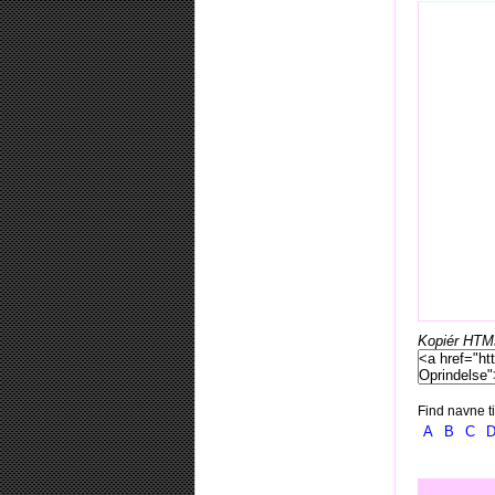
Kopiér HTML-
Find navne ti
A
B
C