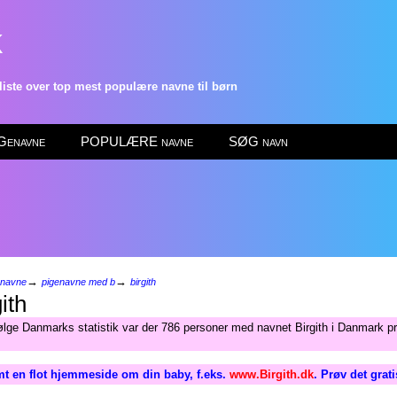
k
ste over top mest populære navne til børn
enavne
POPULÆRE navne
SØG navn
→
→
enavne
pigenavne med b
birgith
ith
ølge Danmarks statistik var der 786 personer med navnet Birgith i Danmark pr
t en flot hjemmeside om din baby, f.eks.
www.Birgith.dk
. Prøv det grat