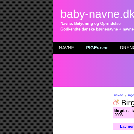
baby-navne.d
Navne: Betydning og Oprindelse
Godkendte danske børnenavne + navneli
NAVNE
PIGEnavne
DRENG
→
navne
pig
Birg
Birgith
: If
2008.
Lav nem