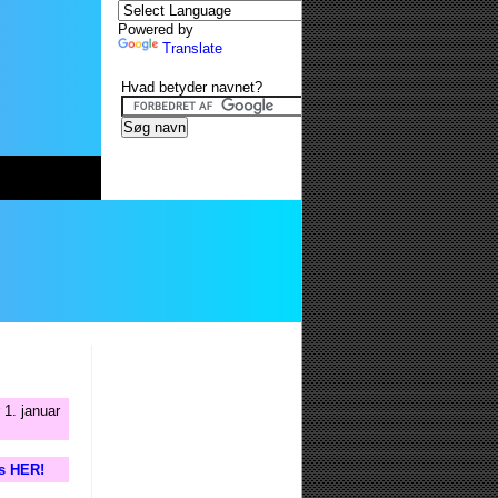
Powered by
Translate
Hvad betyder navnet?
 1. januar
is HER!