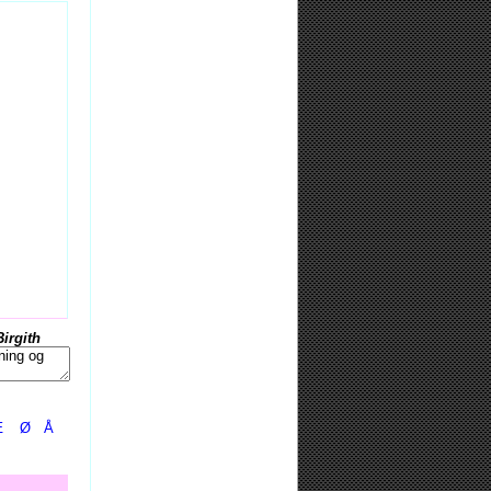
Birgith
Æ
Ø
Å