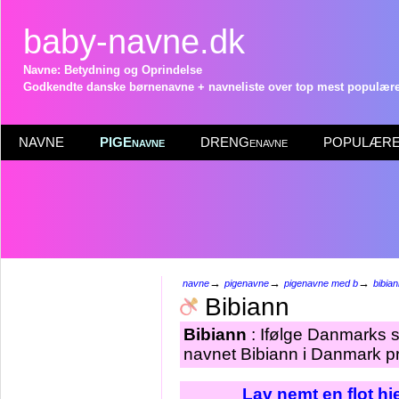
baby-navne.dk
Navne: Betydning og Oprindelse
Godkendte danske børnenavne + navneliste over top mest populære 
NAVNE
PIGEnavne
DRENGenavne
POPULÆRE 
→
→
→
navne
pigenavne
pigenavne med b
bibia
Bibiann
Bibiann
: Ifølge Danmarks s
navnet Bibiann i Danmark pr
Lav nemt en flot h