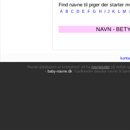
Find navne til piger der starter m
A
B
C
D
E
F
G
H
I
J
K
L
M
NAVN - BET
konta
Navne-databasen er kompileret ud fra
navnesider
på nettet 
•
baby-navne.dk
: Godkendte danske
navne til bør