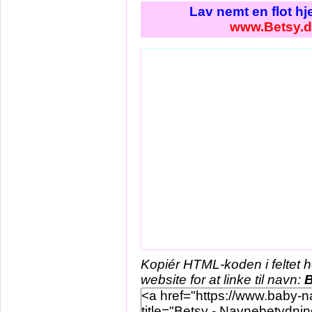
Lav nemt en flot h
www.Betsy.d
Kopiér HTML-koden i feltet 
website for at linke til navn:
B