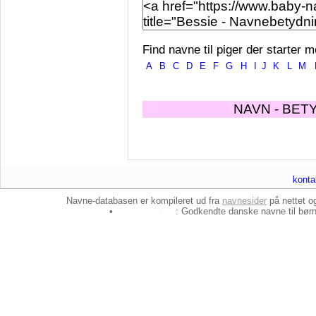
Find navne til piger der starter m
A
B
C
D
E
F
G
H
I
J
K
L
M
NAVN - BET
konta
Navne-databasen er kompileret ud fra
navnesider
på nettet 
•
baby-navne.dk
: Godkendte danske
navne til bør