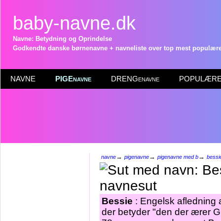
baby-navne.dk
Navne: Betydning og Oprindelse
Godkendte danske børnenavne + navneliste over top mest populære 
NAVNE
PIGEnavne
DRENGenavne
POPULÆRE 
→
→
→
navne
pigenavne
pigenavne med b
bessi
Bessie
: Engelsk afledning 
der betyder "den der ærer Gu