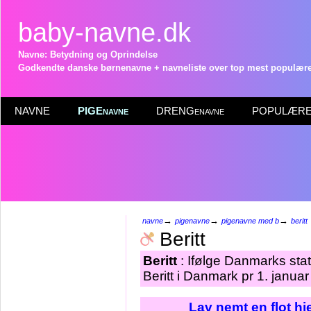
baby-navne.dk
Navne: Betydning og Oprindelse
Godkendte danske børnenavne + navneliste over top mest populære 
NAVNE
PIGEnavne
DRENGenavne
POPULÆRE 
→
→
→
navne
pigenavne
pigenavne med b
beritt
Beritt
Beritt
: Ifølge Danmarks stat
Beritt i Danmark pr 1. janua
Lav nemt en flot h