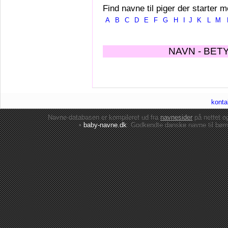
Find navne til piger der starter m
A
B
C
D
E
F
G
H
I
J
K
L
M
NAVN - BET
konta
Navne-databasen er kompileret ud fra
navnesider
på nettet 
•
baby-navne.dk
: Godkendte danske
navne til bør