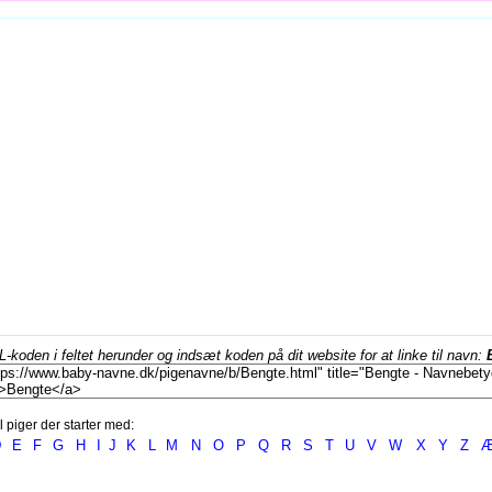
koden i feltet herunder og indsæt koden på dit website for at linke til navn:
l piger der starter med:
D
E
F
G
H
I
J
K
L
M
N
O
P
Q
R
S
T
U
V
W
X
Y
Z