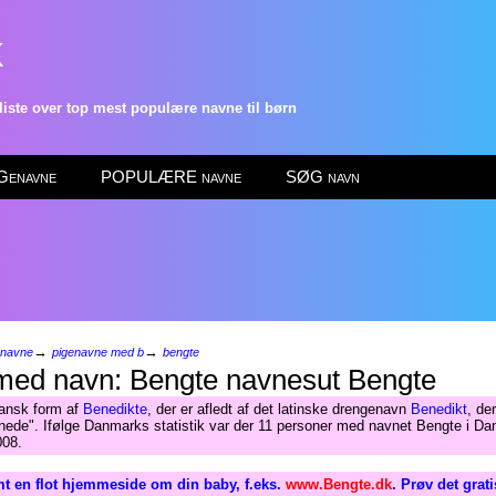
k
ste over top mest populære navne til børn
enavne
POPULÆRE navne
SØG navn
→
→
enavne
pigenavne med b
bengte
Bengte
ansk form af
Benedikte
, der er afledt af det latinske drengenavn
Benedikt
, de
nede". Ifølge Danmarks statistik var der 11 personer med navnet Bengte i Da
008.
t en flot hjemmeside om din baby, f.eks.
www.Bengte.dk
. Prøv det grat