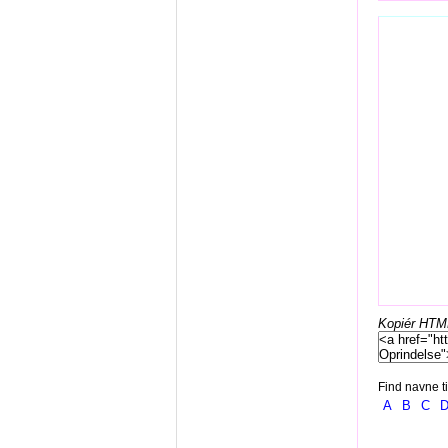
Kopiér HTML-
Find navne ti
A
B
C