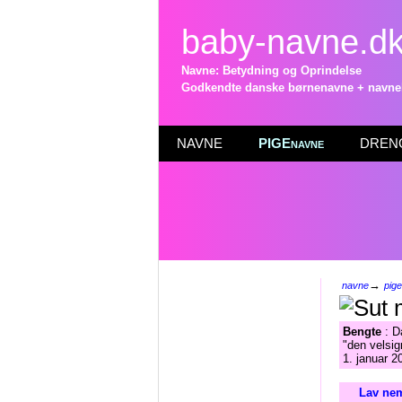
baby-navne.d
Navne: Betydning og Oprindelse
Godkendte danske børnenavne + navneli
NAVNE
PIGEnavne
DRENG
→
navne
pig
Bengte
: D
"den velsig
1. januar 2
Lav nem