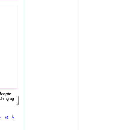
Bengte
Æ
Ø
Å