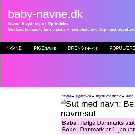
baby-navne.dk
Navne: Betydning og Oprindelse
Godkendte danske børnenavne + navneliste over top mest populære 
NAVNE
PIGEnavne
DRENGenavne
POPULÆRE 
→
→
→
navne
pigenavne
pigenavne med b
bebe
Bebe
: Ifølge Danmarks stat
Bebe i Danmark pr 1. januar