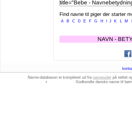
Find navne til piger der starter m
A
B
C
D
E
F
G
H
I
J
K
L
M
NAVN - BET
konta
Navne-databasen er kompileret ud fra
navnesider
på nettet 
•
baby-navne.dk
: Godkendte danske
navne til bør