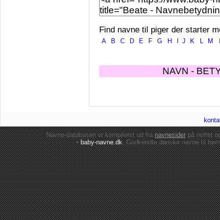
Find navne til piger der starter m
A
B
C
D
E
F
G
H
I
J
K
L
M
NAVN - BET
konta
Navne-databasen er kompileret ud fra
navnesider
på nettet 
•
baby-navne.dk
: Godkendte danske
navne til bør