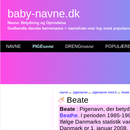
baby-navne.dk
Navne: Betydning og Oprindelse
Godkendte danske børnenavne + navneliste over top mest populære 
NAVNE
PIGEnavne
DRENGenavne
POPULÆRE 
→
→
→
navne
pigenavne
pigenavne med b
beate
Beate
Beate
: Pigenavn, der betyde
Beathe
. I perioden 1985-19
Ifølge Danmarks statistik v
Danmark pr 1. januar 2008.