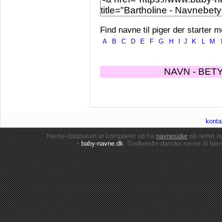
Find navne til piger der starter m
A
B
C
D
E
F
G
H
I
J
K
L
M
NAVN - BET
konta
Navne-databasen er kompileret ud fra
navnesider
på nettet 
•
baby-navne.dk
: Godkendte danske
navne til bør