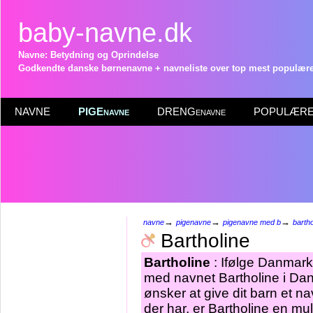
baby-navne.dk
Navne: Betydning og Oprindelse
Godkendte danske børnenavne + navneliste over top mest populære 
NAVNE
PIGEnavne
DRENGenavne
POPULÆRE 
→
→
→
navne
pigenavne
pigenavne med b
bartho
Bartholine
Bartholine
: Ifølge Danmarks
med navnet Bartholine i Dan
ønsker at give dit barn et na
der har, er Bartholine en mu