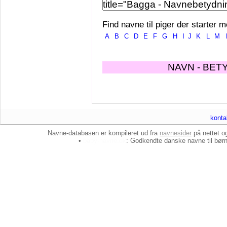
Find navne til piger der starter m
A
B
C
D
E
F
G
H
I
J
K
L
M
NAVN - BET
konta
Navne-databasen er kompileret ud fra
navnesider
på nettet 
•
baby-navne.dk
: Godkendte danske
navne til bør