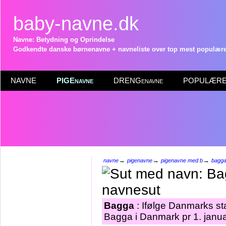
baby-navne.dk
Navne: Betydning og Oprindelse
Godkendte danske børnenavne + navneliste over top mest populære 
NAVNE
PIGEnavne
DRENGenavne
POPULÆRE 
→
→
→
navne
pigenavne
pigenavne med b
bagg
Bagga
: Ifølge Danmarks st
Bagga i Danmark pr 1. janu