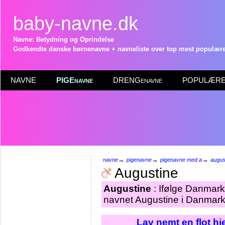
baby-navne.dk
Navne: Betydning og Oprindelse
Godkendte danske børnenavne + navneliste over top mest populære 
NAVNE
PIGEnavne
DRENGenavne
POPULÆRE 
→
→
→
navne
pigenavne
pigenavne med a
augus
Augustine
Augustine
: Ifølge Danmark
navnet Augustine i Danmark 
Lav nemt en flot h