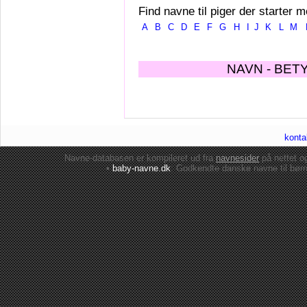
Find navne til piger der starter m
A
B
C
D
E
F
G
H
I
J
K
L
M
NAVN - BET
konta
Navne-databasen er kompileret ud fra
navnesider
på nettet 
•
baby-navne.dk
: Godkendte danske
navne til bør