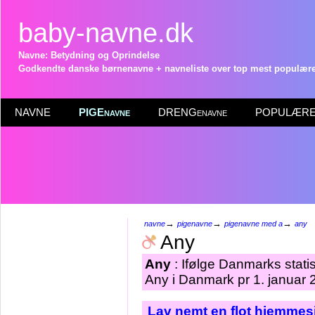
baby-navne.dk
Navne: Betydning og Oprindelse
Godkendte danske børnenavne + navneliste over top mest populære 
NAVNE
PIGEnavne
DRENGenavne
POPULÆRE 
→
→
→
navne
pigenavne
pigenavne med a
any
Any
Any
: Ifølge Danmarks stati
Any i Danmark pr 1. januar 
Lav nemt en flot hjemmesi