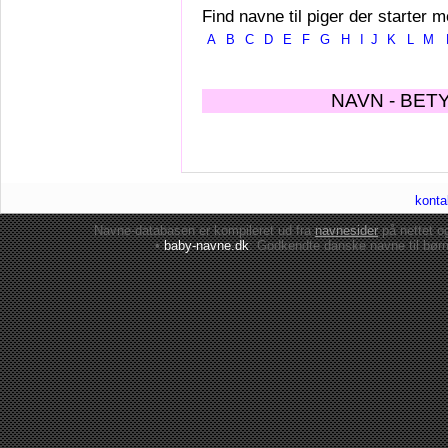
Find navne til piger der starter m
A
B
C
D
E
F
G
H
I
J
K
L
M
NAVN - BET
konta
Navne-databasen er kompileret ud fra
navnesider
på nettet 
•
baby-navne.dk
: Godkendte danske
navne til bør