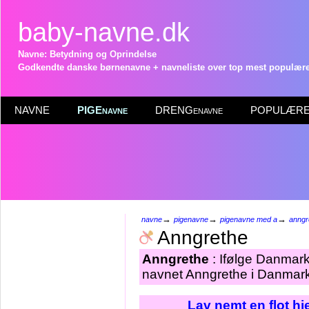
baby-navne.dk
Navne: Betydning og Oprindelse
Godkendte danske børnenavne + navneliste over top mest populære 
NAVNE
PIGEnavne
DRENGenavne
POPULÆRE 
→
→
→
navne
pigenavne
pigenavne med a
anngr
Anngrethe
Anngrethe
: Ifølge Danmark
navnet Anngrethe i Danmark 
Lav nemt en flot h