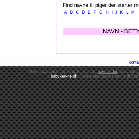
Find navne til piger der starter m
A
B
C
D
E
F
G
H
I
J
K
L
M
NAVN - BET
konta
Navne-databasen er kompileret ud fra
navnesider
på nettet 
•
baby-navne.dk
: Godkendte danske
navne til bør