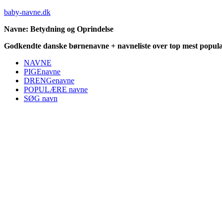
baby-navne.dk
Navne: Betydning og Oprindelse
Godkendte danske børnenavne + navneliste over top mest populæ
NAVNE
PIGEnavne
DRENGenavne
POPULÆRE navne
SØG navn