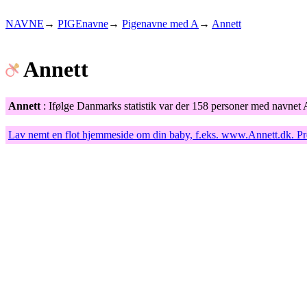
NAVNE
→
PIGEnavne
→
Pigenavne med A
→
Annett
Annett
Annett
: Ifølge Danmarks statistik var der 158 personer med navnet 
Lav nemt en flot hjemmeside om din baby, f.eks.
www.Annett.dk
. P