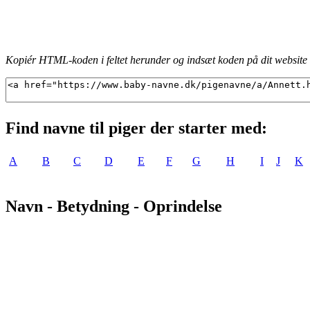
Kopiér HTML-koden i feltet herunder og indsæt koden på dit website f
Find navne til piger der starter med:
A
B
C
D
E
F
G
H
I
J
K
Navn - Betydning - Oprindelse