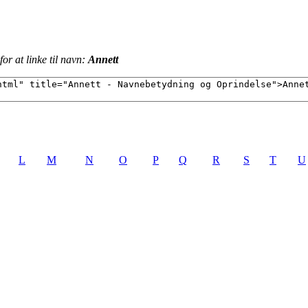
or at linke til navn:
Annett
L
M
N
O
P
Q
R
S
T
U