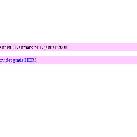
Annett i Danmark pr 1. januar 2008.
røv det gratis HER!