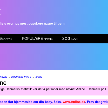
k
ste over top mest populære navne til børn
enavne
POPULÆRE navne
SØG navn
→
→
enavne
pigenavne med a
anline
ine
ølge Danmarks statistik var der 4 personer med navnet Anline i Danmark pr 1.
t en flot hjemmeside om din baby, f.eks.
www.Anline.dk
. Prøv det grat