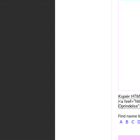
Kopiér HTML-
Find navne ti
A
B
C