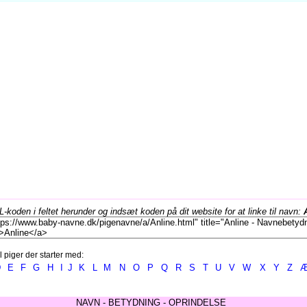
koden i feltet herunder og indsæt koden på dit website for at linke til navn:
l piger der starter med:
D
E
F
G
H
I
J
K
L
M
N
O
P
Q
R
S
T
U
V
W
X
Y
Z
NAVN - BETYDNING - OPRINDELSE