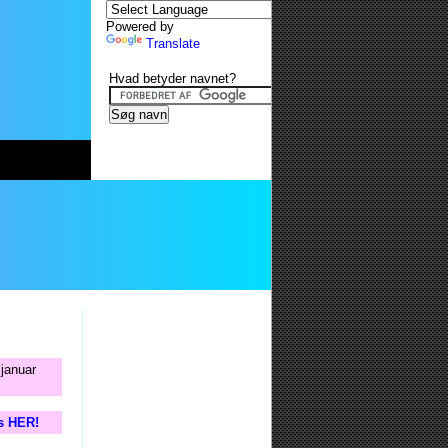
Powered by
Translate
Hvad betyder navnet?
 januar
is HER!