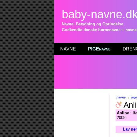
baby-navne.d
Navne: Betydning og Oprindelse
Godkendte danske børnenavne + navneli
NAVNE
PIGEnavne
DRENG
→
navne
pig
Anl
Anline
: If
2008.
Lav nem