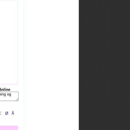
Anline
Æ
Ø
Å