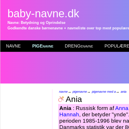
baby-navne.dk
Navne: Betydning og Oprindelse
Godkendte danske børnenavne + navneliste over top mest populære 
NAVNE
PIGEnavne
DRENGenavne
POPULÆRE 
→
→
→
navne
pigenavne
pigenavne med a
ania
Ania
Ania
: Russisk form af
Anna
Hannah
, der betyder "ynde
perioden 1985-1996 blev navn
Danmarks statistik var der 