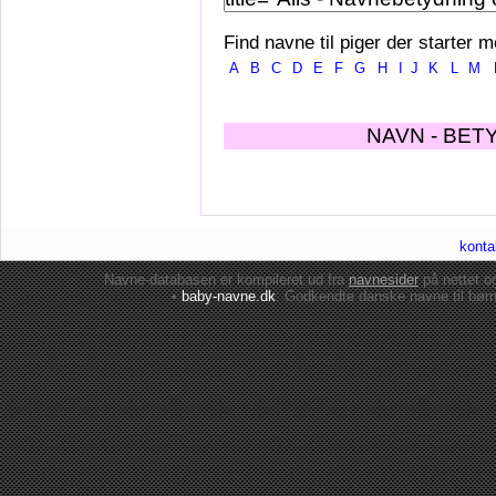
Find navne til piger der starter m
A
B
C
D
E
F
G
H
I
J
K
L
M
NAVN - BET
konta
Navne-databasen er kompileret ud fra
navnesider
på nettet 
•
baby-navne.dk
: Godkendte danske
navne til bør