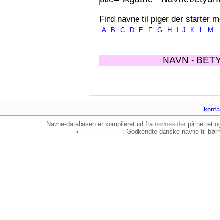
Find navne til piger der starter m
A
B
C
D
E
F
G
H
I
J
K
L
M
NAVN - BET
konta
Navne-databasen er kompileret ud fra
navnesider
på nettet 
•
baby-navne.dk
: Godkendte danske
navne til bør