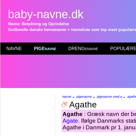
baby-navne.dk
Navne: Betydning og Oprindelse
Godkendte danske børnenavne + navneliste over top mest populære 
NAVNE
PIGEnavne
DRENGenavne
POPULÆRE 
→
→
→
navne
pigenavne
pigenavne med a
agath
Agathe
Agathe
: Græsk navn der be
Agate
. Ifølge Danmarks sta
Agathe i Danmark pr 1. janu