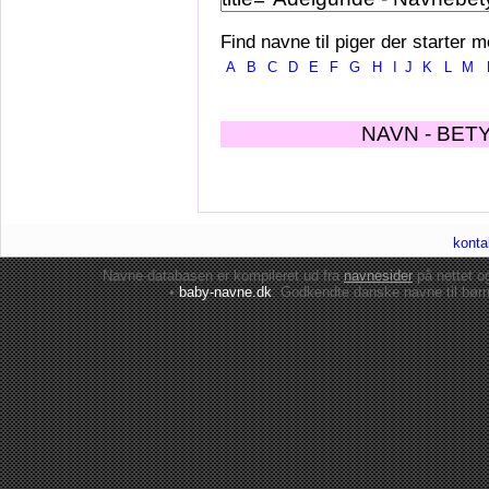
Find navne til piger der starter m
A
B
C
D
E
F
G
H
I
J
K
L
M
NAVN - BET
konta
Navne-databasen er kompileret ud fra
navnesider
på nettet 
•
baby-navne.dk
: Godkendte danske
navne til bør