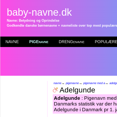
baby-navne.dk
Navne: Betydning og Oprindelse
Godkendte danske børnenavne + navneliste over top mest populære 
NAVNE
PIGEnavne
DRENGenavne
POPULÆRE 
→
→
→
navne
pigenavne
pigenavne med a
adelg
Adelgunde
Adelgunde
: Pigenavn med 
Danmarks statistik var der 
Adelgunde i Danmark pr 1. 