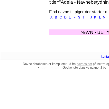
Find navne til piger der starter m
A
B
C
D
E
F
G
H
I
J
K
L
M
NAVN - BET
konta
Navne-databasen er kompileret ud fra
navnesider
på nettet 
•
baby-navne.dk
: Godkendte danske
navne til bør