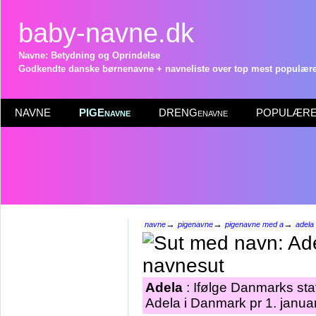
baby-navne.dk
Navne: Betydning og Oprindelse
Godkendte danske børnenavne + navneliste over top mest populære 
NAVNE
PIGEnavne
DRENGenavne
POPULÆRE 
→
→
→
navne
pigenavne
pigenavne med a
adela
Adela
: Ifølge Danmarks sta
Adela i Danmark pr 1. janua