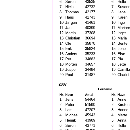
6
Søren
43535
6
Helle
7
Niels
42732
7
Susan
8
Thomas
42177
8
Lene
9
Hans
41743
9
Karen
10
Jørgen
41461
10
Inge
11
Jan
40399
11
Marian
12
Martin
37308
12
Inger
13
Christian
36694
13
Maria
14
Ole
35870
14
Bente
15
Erik
35824
15
Lone
16
Anders
35233
16
Else
17
Per
34883
17
Pia
18
Morten
34657
18
Jette
19
Jesper
34494
19
Camilla
20
Poul
31487
20
Charlot
2007
Fornavne
Nr.
Navn
Antal
Nr.
Navn
1
Jens
54464
1
Anne
2
Peter
51590
2
Kirsten
3
Lars
47207
3
Hanne
4
Michael
45943
4
Mette
5
Henrik
43989
5
Anna
6
Søren
43771
6
Helle