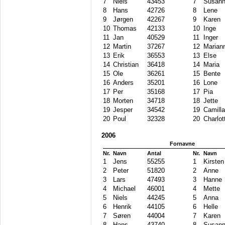
7
Niels
43453
7
Susan
8
Hans
42726
8
Lene
9
Jørgen
42267
9
Karen
10
Thomas
42133
10
Inge
11
Jan
40529
11
Inger
12
Martin
37267
12
Marian
13
Erik
36553
13
Else
14
Christian
36418
14
Maria
15
Ole
36261
15
Bente
16
Anders
35201
16
Lone
17
Per
35168
17
Pia
18
Morten
34718
18
Jette
19
Jesper
34542
19
Camilla
20
Poul
32328
20
Charlot
2006
Fornavne
Nr.
Navn
Antal
Nr.
Navn
1
Jens
55255
1
Kirsten
2
Peter
51820
2
Anne
3
Lars
47493
3
Hanne
4
Michael
46001
4
Mette
5
Niels
44245
5
Anna
6
Henrik
44105
6
Helle
7
Søren
44004
7
Karen
8
Hans
43740
8
Susan