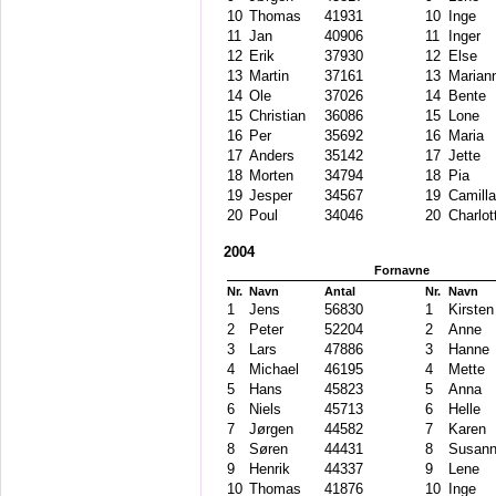
10
Thomas
41931
10
Inge
11
Jan
40906
11
Inger
12
Erik
37930
12
Else
13
Martin
37161
13
Marian
14
Ole
37026
14
Bente
15
Christian
36086
15
Lone
16
Per
35692
16
Maria
17
Anders
35142
17
Jette
18
Morten
34794
18
Pia
19
Jesper
34567
19
Camilla
20
Poul
34046
20
Charlot
2004
Fornavne
Nr.
Navn
Antal
Nr.
Navn
1
Jens
56830
1
Kirsten
2
Peter
52204
2
Anne
3
Lars
47886
3
Hanne
4
Michael
46195
4
Mette
5
Hans
45823
5
Anna
6
Niels
45713
6
Helle
7
Jørgen
44582
7
Karen
8
Søren
44431
8
Susan
9
Henrik
44337
9
Lene
10
Thomas
41876
10
Inge