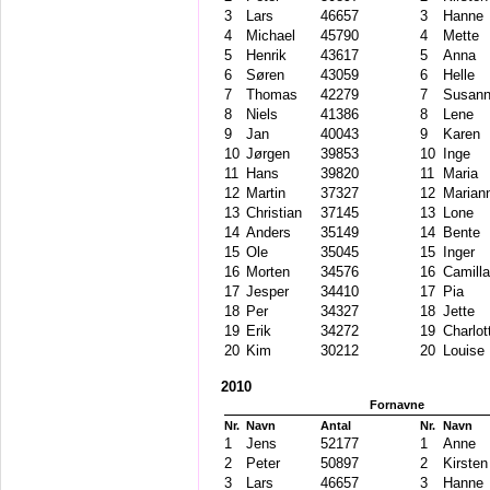
3
Lars
46657
3
Hanne
4
Michael
45790
4
Mette
5
Henrik
43617
5
Anna
6
Søren
43059
6
Helle
7
Thomas
42279
7
Susan
8
Niels
41386
8
Lene
9
Jan
40043
9
Karen
10
Jørgen
39853
10
Inge
11
Hans
39820
11
Maria
12
Martin
37327
12
Marian
13
Christian
37145
13
Lone
14
Anders
35149
14
Bente
15
Ole
35045
15
Inger
16
Morten
34576
16
Camilla
17
Jesper
34410
17
Pia
18
Per
34327
18
Jette
19
Erik
34272
19
Charlot
20
Kim
30212
20
Louise
2010
Fornavne
Nr.
Navn
Antal
Nr.
Navn
1
Jens
52177
1
Anne
2
Peter
50897
2
Kirsten
3
Lars
46657
3
Hanne