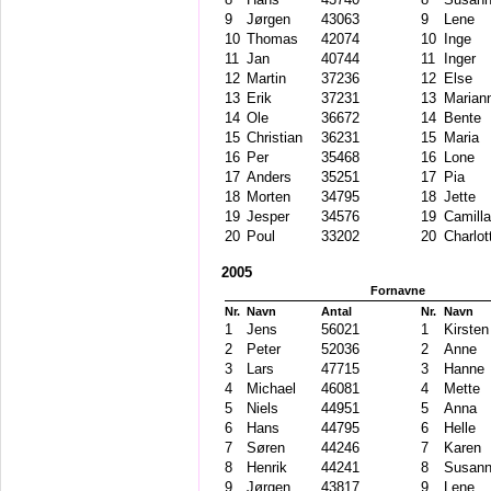
9
Jørgen
43063
9
Lene
10
Thomas
42074
10
Inge
11
Jan
40744
11
Inger
12
Martin
37236
12
Else
13
Erik
37231
13
Marian
14
Ole
36672
14
Bente
15
Christian
36231
15
Maria
16
Per
35468
16
Lone
17
Anders
35251
17
Pia
18
Morten
34795
18
Jette
19
Jesper
34576
19
Camilla
20
Poul
33202
20
Charlot
2005
Fornavne
Nr.
Navn
Antal
Nr.
Navn
1
Jens
56021
1
Kirsten
2
Peter
52036
2
Anne
3
Lars
47715
3
Hanne
4
Michael
46081
4
Mette
5
Niels
44951
5
Anna
6
Hans
44795
6
Helle
7
Søren
44246
7
Karen
8
Henrik
44241
8
Susan
9
Jørgen
43817
9
Lene