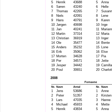
5
Henrik
43688
5
Anna
6
Søren
43240
6
Helle
7
Thomas
42265
7
Susan
8
Niels
42091
8
Lene
9
Hans
40791
9
Karen
10
Jørgen
40698
10
Inge
11
Jan
40241
11
Marian
12
Martin
37314
12
Maria
13
Christian
36919
13
Inger
14
Ole
35477
14
Bente
15
Anders
35232
15
Lone
16
Erik
35062
16
Else
17
Morten
34628
17
Pia
18
Per
34571
18
Jette
19
Jesper
34442
19
Camilla
20
Poul
30651
20
Charlot
2008
Fornavne
Nr.
Navn
Antal
Nr.
Navn
1
Jens
53686
1
Anne
2
Peter
51357
2
Kirsten
3
Lars
47035
3
Hanne
4
Michael
45933
4
Mette
5
Henrik
43834
5
Anna