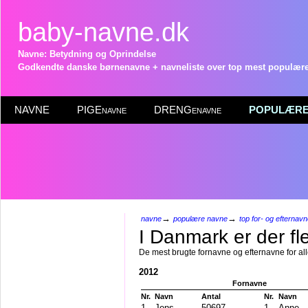
baby-navne.dk
Navne: Betydning og Oprindelse
Godkendte danske børnenavne + navneliste over top mest populære 
NAVNE
PIGEnavne
DRENGenavne
POPULÆRE 
→
→
navne
populære navne
top for- og efternav
I Danmark er der fle
De mest brugte fornavne og efternavne for al
2012
Fornavne
Nr.
Navn
Antal
Nr.
Navn
1
Jens
50697
1
Anne