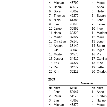
4
Michael
45790
4
Mette
5
Henrik
43617
5
Anna
6
Søren
43059
6
Helle
7
Thomas
42279
7
Susan
8
Niels
41386
8
Lene
9
Jan
40043
9
Karen
10
Jørgen
39853
10
Inge
11
Hans
39820
11
Marian
12
Martin
37327
12
Maria
13
Christian
37145
13
Lone
14
Anders
35149
14
Bente
15
Ole
35045
15
Inger
16
Morten
34576
16
Pia
17
Jesper
34410
17
Camilla
18
Erik
34327
18
Else
19
Per
34272
19
Jette
20
Kim
30212
20
Charlot
2009
Fornavne
Nr.
Navn
Antal
Nr.
Navn
1
Jens
52947
1
Anne
2
Peter
51175
2
Kirsten
3
Lars
46859
3
Hanne
4
Michael
45872
4
Mette