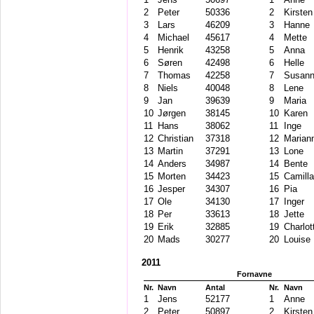
2
Peter
50336
2
Kirsten
3
Lars
46209
3
Hanne
4
Michael
45617
4
Mette
5
Henrik
43258
5
Anna
6
Søren
42498
6
Helle
7
Thomas
42258
7
Susan
8
Niels
40048
8
Lene
9
Jan
39639
9
Maria
10
Jørgen
38145
10
Karen
11
Hans
38062
11
Inge
12
Christian
37318
12
Marian
13
Martin
37291
13
Lone
14
Anders
34987
14
Bente
15
Morten
34423
15
Camilla
16
Jesper
34307
16
Pia
17
Ole
34130
17
Inger
18
Per
33613
18
Jette
19
Erik
32885
19
Charlot
20
Mads
30277
20
Louise
2011
Fornavne
Nr.
Navn
Antal
Nr.
Navn
1
Jens
52177
1
Anne
2
Peter
50897
2
Kirsten