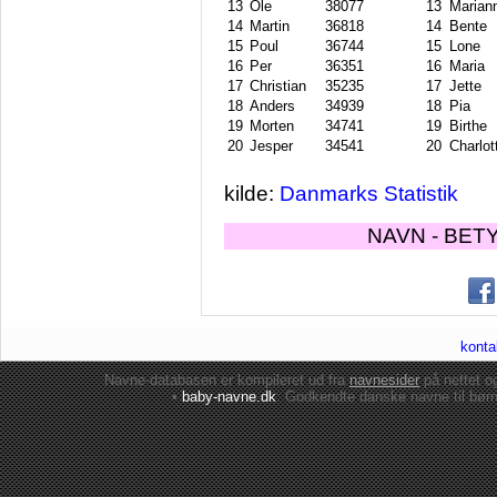
13
Ole
38077
13
Marian
14
Martin
36818
14
Bente
15
Poul
36744
15
Lone
16
Per
36351
16
Maria
17
Christian
35235
17
Jette
18
Anders
34939
18
Pia
19
Morten
34741
19
Birthe
20
Jesper
34541
20
Charlot
kilde:
Danmarks Statistik
NAVN - BET
konta
Navne-databasen er kompileret ud fra
navnesider
på nettet 
•
baby-navne.dk
: Godkendte danske
navne til bør