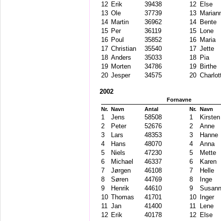
12
Erik
39438
12
Else
13
Ole
37739
13
Marian
14
Martin
36962
14
Bente
15
Per
36119
15
Lone
16
Poul
35852
16
Maria
17
Christian
35540
17
Jette
18
Anders
35033
18
Pia
19
Morten
34786
19
Birthe
20
Jesper
34575
20
Charlot
2002
Fornavne
Nr.
Navn
Antal
Nr.
Navn
1
Jens
58508
1
Kirsten
2
Peter
52676
2
Anne
3
Lars
48353
3
Hanne
4
Hans
48070
4
Anna
5
Niels
47230
5
Mette
6
Michael
46337
6
Karen
7
Jørgen
46108
7
Helle
8
Søren
44769
8
Inge
9
Henrik
44610
9
Susan
10
Thomas
41701
10
Inger
11
Jan
41400
11
Lene
12
Erik
40178
12
Else