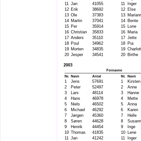
11
Jan
41055
11
Inger
12
Erik
38692
12
Else
13
Ole
37383
13
Marian
14
Martin
37041
14
Bente
15
Per
35914
15
Lone
16
Christian
35833
16
Maria
17
Anders
35110
17
Jette
18
Poul
34962
18
Pia
19
Morten
34835
19
Charlot
20
Jesper
34541
20
Birthe
2003
Fornavne
Nr.
Navn
Antal
Nr.
Navn
1
Jens
57691
1
Kirsten
2
Peter
52497
2
Anne
3
Lars
48114
3
Hanne
4
Hans
46978
4
Mette
5
Niels
46502
5
Anna
6
Michael
46292
6
Karen
7
Jørgen
45360
7
Helle
8
Søren
44628
8
Susan
9
Henrik
44454
9
Inge
10
Thomas
41835
10
Lene
11
Jan
41242
11
Inger