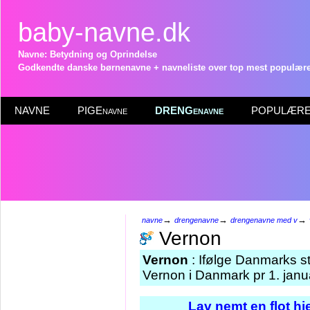
baby-navne.dk
Navne: Betydning og Oprindelse
Godkendte danske børnenavne + navneliste over top mest populære 
NAVNE
PIGEnavne
DRENGenavne
POPULÆRE 
→
→
→
navne
drengenavne
drengenavne med v
Vernon
Vernon
: Ifølge Danmarks st
Vernon i Danmark pr 1. janu
Lav nemt en flot h