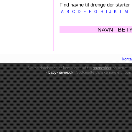
Find navne til drenge der starter
A
B
C
D
E
F
G
H
I
J
K
L
M
NAVN - BET
konta
Navne-databasen er kompileret ud fra
navnesider
på nettet 
•
baby-navne.dk
: Godkendte danske
navne til bør