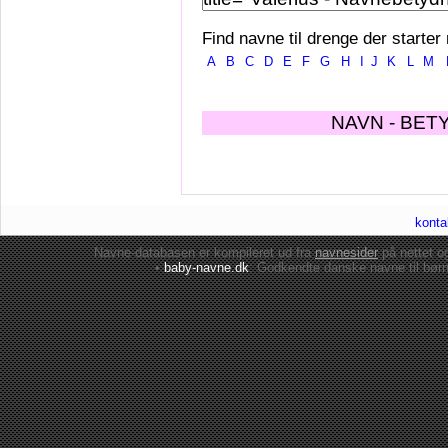
Find navne til drenge der starter
A
B
C
D
E
F
G
H
I
J
K
L
M
NAVN - BET
konta
Navne-databasen er kompileret ud fra
navnesider
på nettet 
•
baby-navne.dk
: Godkendte danske
navne til bør