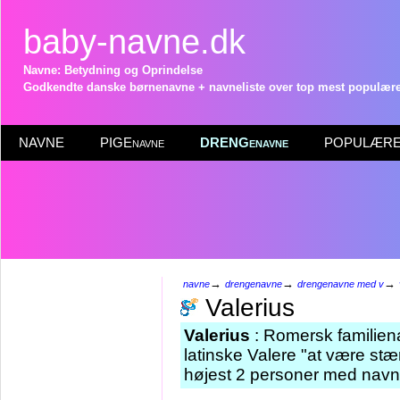
baby-navne.dk
Navne: Betydning og Oprindelse
Godkendte danske børnenavne + navneliste over top mest populære 
NAVNE
PIGEnavne
DRENGenavne
POPULÆRE 
→
→
→
navne
drengenavne
drengenavne med v
Valerius
Valerius
: Romersk familiena
latinske Valere "at være stæ
højest 2 personer med navnet