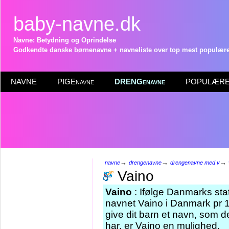
baby-navne.dk
Navne: Betydning og Oprindelse
Godkendte danske børnenavne + navneliste over top mest populære 
NAVNE
PIGEnavne
DRENGenavne
POPULÆRE 
→
→
→
navne
drengenavne
drengenavne med v
Vaino
Vaino
: Ifølge Danmarks stat
navnet Vaino i Danmark pr 1
give dit barn et navn, som d
har, er Vaino en mulighed.