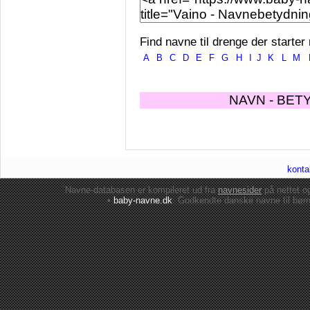
Find navne til drenge der starter
A
B
C
D
E
F
G
H
I
J
K
L
M
NAVN - BET
konta
Navne-databasen er kompileret ud fra
navnesider
på nettet 
•
baby-navne.dk
: Godkendte danske
navne til bør