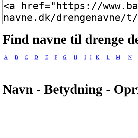
Find navne til drenge d
A
B
C
D
E
F
G
H
I
J
K
L
M
N
Navn - Betydning - Opr