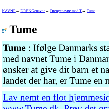
NAVNE
→
DRENGenavne
→
Drengenavne med T
→
Tume
Tume
Tume
: Ifølge Danmarks stat
med navnet Tume i Danmark
ønsker at give dit barn et n
landet der har, er Tume en 
Lav nemt en flot hjemmesid
www.Tume.dk
. Prøv det g