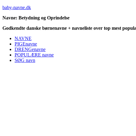
baby-navne.dk
Navne: Betydning og Oprindelse
Godkendte danske børnenavne + navneliste over top mest populæ
NAVNE
PIGEnavne
DRENGenavne
POPULÆRE navne
SØG navn