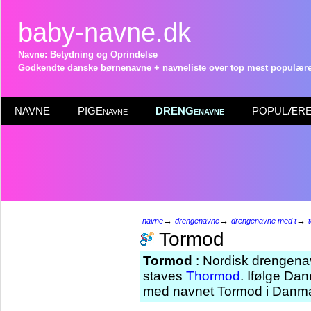
baby-navne.dk
Navne: Betydning og Oprindelse
Godkendte danske børnenavne + navneliste over top mest populære 
NAVNE
PIGEnavne
DRENGenavne
POPULÆRE 
→
→
→
navne
drengenavne
drengenavne med t
Tormod
Tormod
: Nordisk drengenav
staves
Thormod
. Ifølge Dan
med navnet Tormod i Danmar