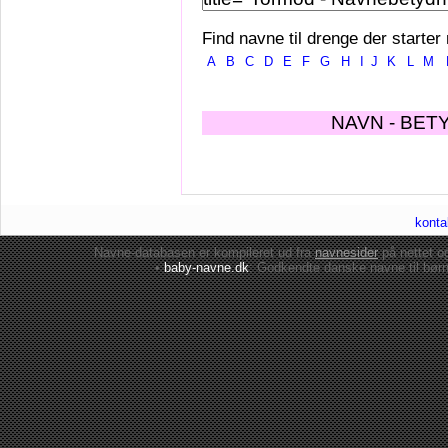
Find navne til drenge der starter
A
B
C
D
E
F
G
H
I
J
K
L
M
NAVN - BET
konta
Navne-databasen er kompileret ud fra
navnesider
på nettet 
•
baby-navne.dk
: Godkendte danske
navne til bør