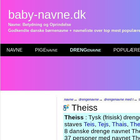
baby-navne.dk
Navne: Betydning og Oprindelse
Godkendte danske børnenavne + navneliste over top mest populære 
NAVNE
PIGEnavne
DRENGenavne
POPULÆRE 
→
→
→
navne
drengenavne
drengenavne med t
Theiss
Theiss
: Tysk (frisisk) dren
staves
Teis
,
Tejs
,
Thais
,
The
8 danske drenge navnet Thei
37 personer med navnet The