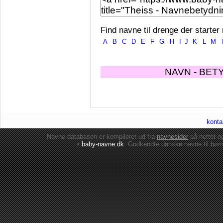
Find navne til drenge der starter
A
B
C
D
E
F
G
H
I
J
K
L
M
NAVN - BET
konta
Navne-databasen er kompileret ud fra
navnesider
på nettet 
•
baby-navne.dk
: Godkendte danske
navne til bør